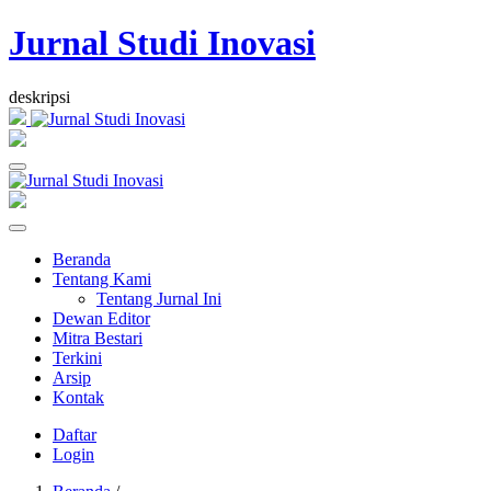
Jurnal Studi Inovasi
deskripsi
Beranda
Tentang Kami
Tentang Jurnal Ini
Dewan Editor
Mitra Bestari
Terkini
Arsip
Kontak
Daftar
Login