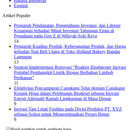
Bahasa Indonesia
English
Artikel Populer
Pengaruh Pendapatan, Pengetahuan Investasi, dan Literasi
Keuangan terhadap Minat Investasi Tabungan Emas di
Pegadaian pada Gen Z di Wilayah Solo Raya
14
Pengaruh Kualitas Produk, Keberagaman Produk, dan Harga
terhadap Niat Beli Ulang di Toko Holland Bakery Bandar
Lampung
13
Strategi Implementasi Renovasi “Reaktor Biodigester Inovasi
Portabel Pembangkit Listrik Biogas Berbahan Limbah
Perikanan”
11
Efektivitas Pencampuran Cangkang Telur dengan Cangkang
Kerang Hijau dalam Pembuatan Biodesel sebagai Inovasi
Energi Alternatif Ramah Lingkungan di Masa Depan
9
Inovasi Tata Letak Fasilitas pada Divisi Produksi PT. XYZ
sebagai Solusi untuk Mengoptimalkan Proses Bisnis
9