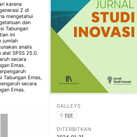
tari karena
enerasi Z di
guna mengetahui
getahuan dan
asi Tabungan
ian ini
n jumlah
gunakan analis
 alat SPSS 25.0.
aruh secara
ungan Emas.
erpengaruh
asi Tabungan Emas,
rpengaruh secara
ungan Emas.
GALLEYS
PDF
DITERBITKAN