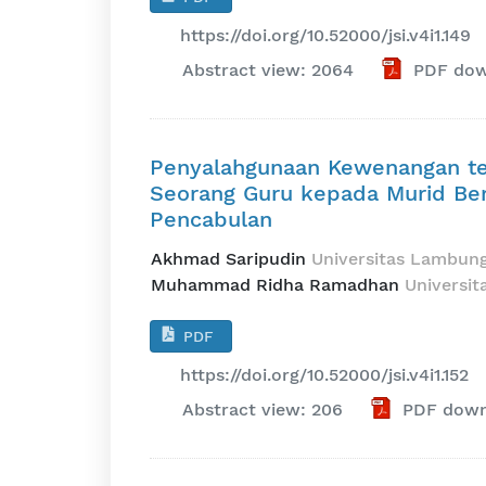
https://doi.org/10.52000/jsi.v4i1.149
Abstract view: 2064
PDF dow
Penyalahgunaan Kewenangan te
Seorang Guru kepada Murid Be
Pencabulan
Akhmad Saripudin
Universitas Lambun
Muhammad Ridha Ramadhan
Universi
PDF
https://doi.org/10.52000/jsi.v4i1.152
Abstract view: 206
PDF down