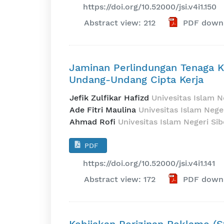
https://doi.org/10.52000/jsi.v4i1.150
Abstract view: 212
PDF downl
Jaminan Perlindungan Tenaga K
Undang-Undang Cipta Kerja
Jefik Zulfikar Hafizd
Univesitas Islam N
Ade Fitri Maulina
Univesitas Islam Nege
Ahmad Rofi
Univesitas Islam Negeri Si
PDF
https://doi.org/10.52000/jsi.v4i1.141
Abstract view: 172
PDF downl
Kebijakan Perizinan Reklame (S