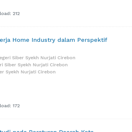
oad: 212
erja Home Industry dalam Perspektif
egeri Siber Syekh Nurjati Cirebon
ri Siber Syekh Nurjati Cirebon
ber Syekh Nurjati Cirebon
oad: 172
tudi pada Peraturan Daerah Kota