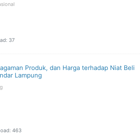
asional
ad: 37
ragaman Produk, dan Harga terhadap Niat Beli
andar Lampung
ng
oad: 463