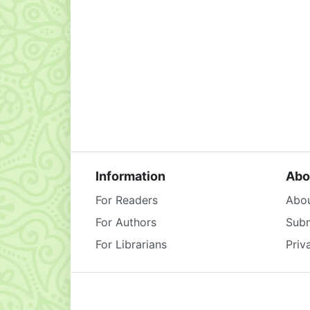
Information
Abo
For Readers
Abou
For Authors
Subm
For Librarians
Priv