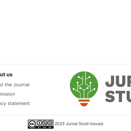
ut us
t the Journal
ission
acy statement
2023
Jurnal Studi Inovasi